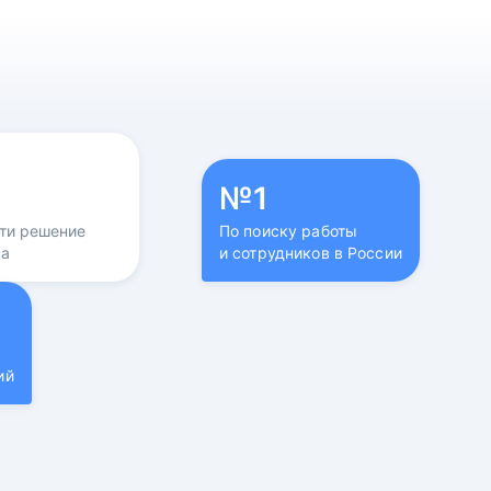
№1
йти решение
По поиску работы
са
и сотрудников в России
ий