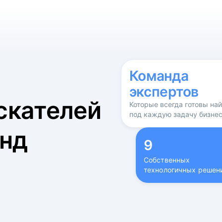
б
Команда
экспертов
скателей
Которые всегда готовы на
под каждую задачу бизне
нд
9
Собственных
технологичных решен