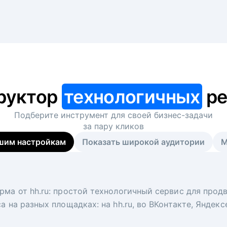
руктор
технологичных
ре
Подберите инструмент для своей
бизнес-задачи
за пару кликов
шим настройкам
Показать широкой аудитории
М
я
 рекрутер
рма от hh.ru: простой технологичный сервис для прод
 для вакансий на главной странице hh.ru. Увеличивает
под ключ. Решите, сколько кандидатов и когда вам нуж
а на разных площадках: на hh.ru, во ВКонтакте, Яндек
ологи, рекрутеры и проектные менеджеры hh.ru с цел
тов