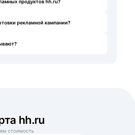
ламных продуктов hh.ru?
готовки рекламной кампании?
ывают?
рта hh.ru
аем стоимость